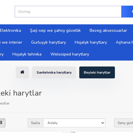
Elektronika
Şaý-sep we şahsy gözellik
Bezeg aksessuarlar
 we interier
Gurluşyk harytlary
Hojalyk harytlary
Aşhana h
ry
Hojalyk tehnika
Welosiped harytlary
Santehnika harytlary
Beyleki harytlar
eki harytlar
rytlar
Saýla
Sany gör