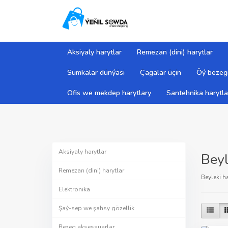
Aksiyaly harytlar
Remezan (dini) harytlar
Sumkalar dünýäsi
Çagalar üçin
Öý bezegi
Ofis we mekdep harytlary
Santehnika harytla
Aksiyaly harytlar
Beyl
Remezan (dini) harytlar
Beyleki ha
Elektronika
Şaý-sep we şahsy gözellik
Bezeg aksessuarlar