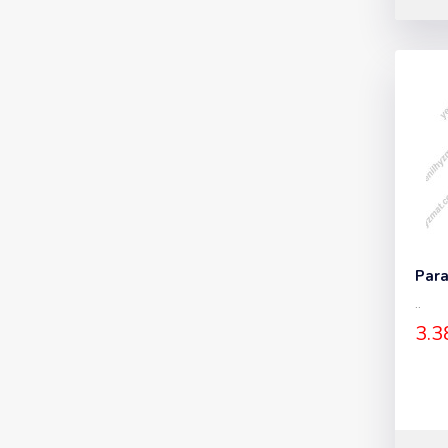
Para
..
3.3