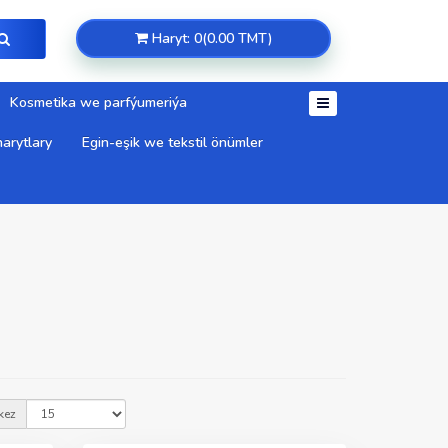
Haryt: 0(0.00 TMT)
Kosmetika we parfýumeriýa
arytlary
Egin-eşik we tekstil önümler
kez