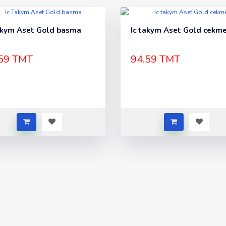
akym Aset Gold basma
Ic takym Aset Gold cekm
..
59 TMT
94.59 TMT