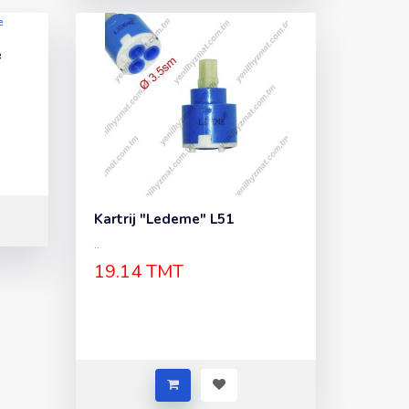
e
Kartrij "Ledeme" L51
..
19.14 TMT