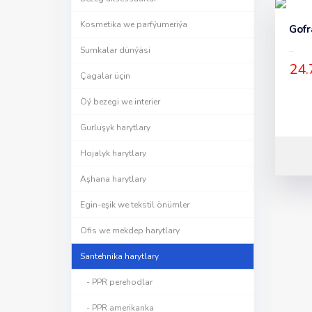
Kosmetika we parfýumeriýa
Gofr
..
Sumkalar dünýäsi
24.
Çagalar üçin
Öý bezegi we interier
Gurluşyk harytlary
Hojalyk harytlary
Aşhana harytlary
Egin-eşik we tekstil önümler
Ofis we mekdep harytlary
Santehnika harytlary
- PPR perehodlar
- PPR amerikanka