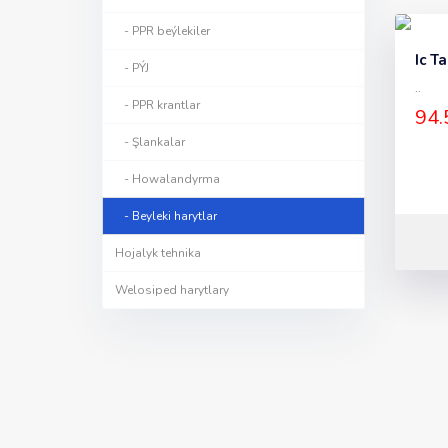
- PPR beýlekiler
Ic T
- PÝJ
..
- PPR krantlar
94.
- Şlankalar
- Howalandyrma
- Beyleki harytlar
Hojalyk tehnika
Welosiped harytlary