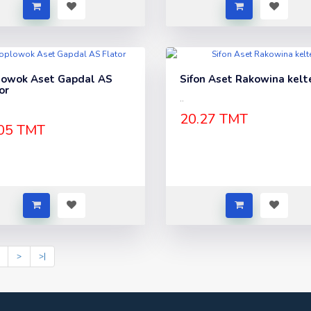
lowok Aset Gapdal AS
Sifon Aset Rakowina kelt
or
..
20.27 TMT
05 TMT
>
>|