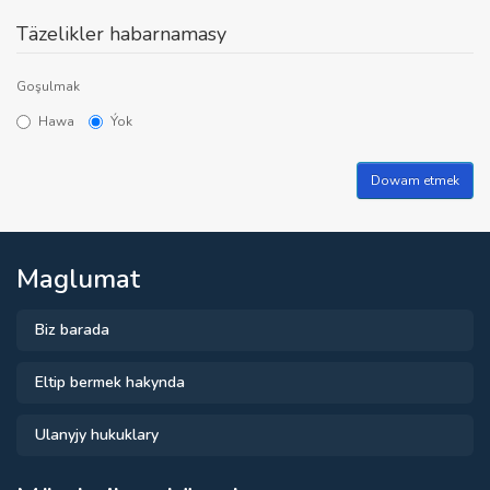
Täzelikler habarnamasy
Goşulmak
Hawa
Ýok
Maglumat
Biz barada
Eltip bermek hakynda
Ulanyjy hukuklary