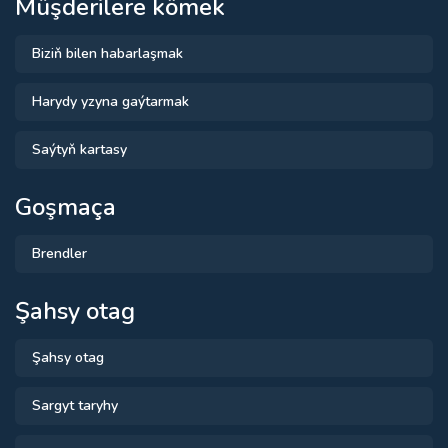
Müşderilere kömek
Biziň bilen habarlaşmak
Harydy yzyna gaýtarmak
Saýtyň kartasy
Goşmaça
Brendler
Şahsy otag
Şahsy otag
Sargyt taryhy