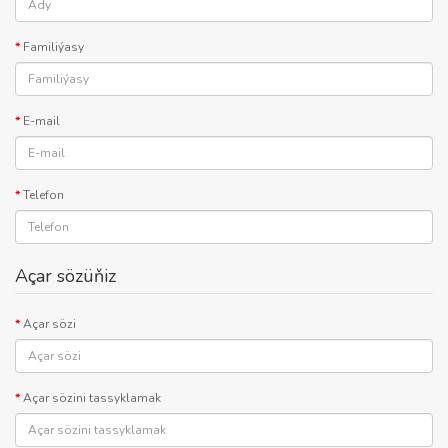
Familiýasy
E-mail
Telefon
Açar sözüňiz
Açar sözi
Açar sözini tassyklamak