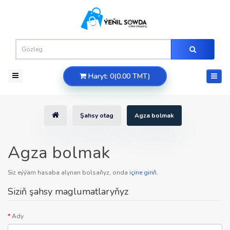
Haryt: 0(0.00 TMT)
Şahsy otag
Agza bolmak
Agza bolmak
Siz eýýäm hasaba alynan bolsaňyz, onda
içine giriň
.
Siziň şahsy maglumatlaryňyz
Ady