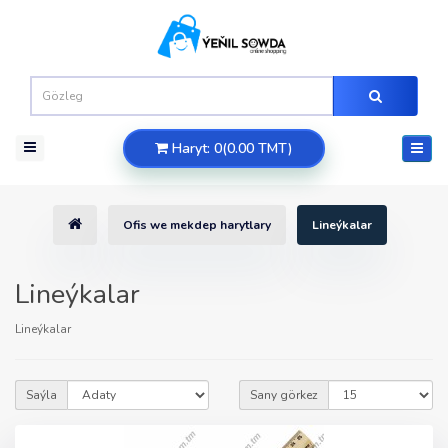
Haryt: 0(0.00 TMT)
Ofis we mekdep harytlary
Lineýkalar
Lineýkalar
Lineýkalar
Saýla
Sany görkez