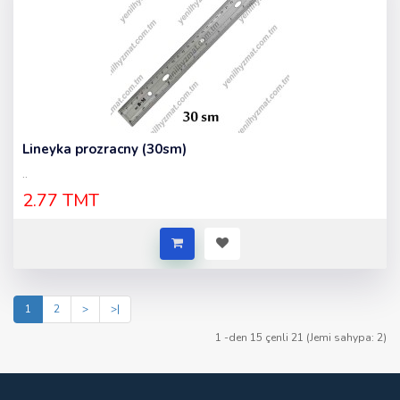
Lineyka prozracny (30sm)
..
2.77 TMT
1
2
>
>|
1 -den 15 çenli 21 (Jemi sahypa: 2)