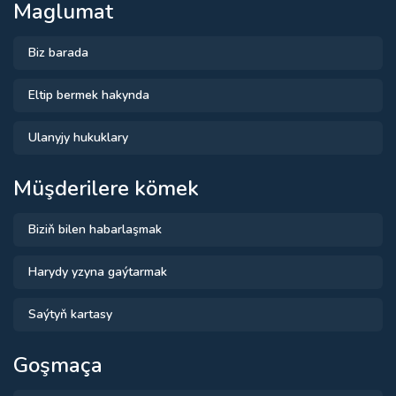
Maglumat
Biz barada
Eltip bermek hakynda
Ulanyjy hukuklary
Müşderilere kömek
Biziň bilen habarlaşmak
Harydy yzyna gaýtarmak
Saýtyň kartasy
Goşmaça