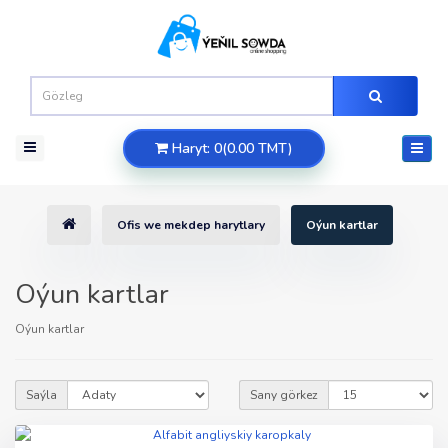
Haryt: 0(0.00 TMT)
Ofis we mekdep harytlary
Oýun kartlar
Oýun kartlar
Oýun kartlar
Saýla
Sany görkez