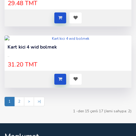
29.48 TMT
Kart kici 4 wid bolmek
..
31.20 TMT
1
2
>
>|
1 -den 15 çenli 17 (Jemi sahypa: 2)