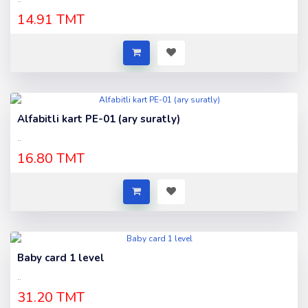
14.91 TMT
Alfabitli kart PE-01 (ary suratly)
..
16.80 TMT
Baby card 1 level
..
31.20 TMT