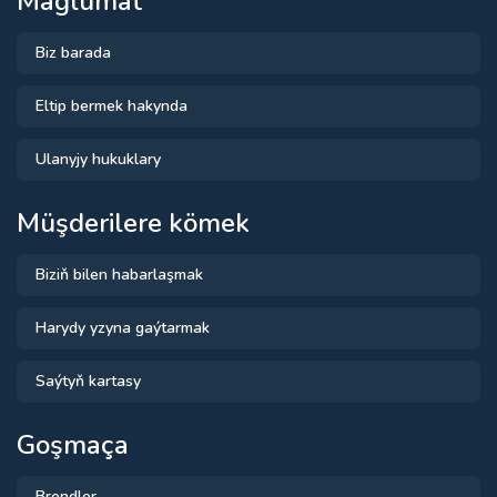
Maglumat
Biz barada
Eltip bermek hakynda
Ulanyjy hukuklary
Müşderilere kömek
Biziň bilen habarlaşmak
Harydy yzyna gaýtarmak
Saýtyň kartasy
Goşmaça
Brendler