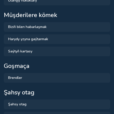
Ulanyjy hukuklary
Müşderilere kömek
Biziň bilen habarlaşmak
Harydy yzyna gaýtarmak
Saýtyň kartasy
Goşmaça
Brendler
Şahsy otag
Şahsy otag