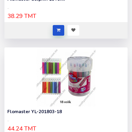
..
38.29 TMT
Flomaster YL-201803-18
..
44.24 TMT