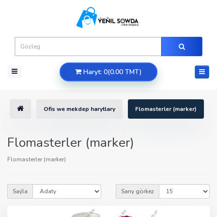
Haryt: 0(0.00 TMT)
Ofis we mekdep harytlary
Flomasterler (marker)
Flomasterler (marker)
Flomasterler (marker)
Saýla
Sany görkez