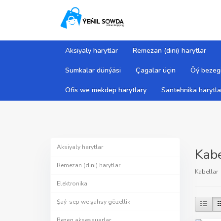
Aksiyaly harytlar
Remezan (dini) harytlar
Sumkalar dünýäsi
Çagalar üçin
Öý bezegi
Ofis we mekdep harytlary
Santehnika harytla
Aksiyaly harytlar
Kabe
Remezan (dini) harytlar
Kabellar
Elektronika
Şaý-sep we şahsy gözellik
Bezeg aksessuarlar