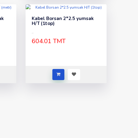
ak
Kabel Borsan 2*2.5 yumsak
H/T (1top)
..
604.01 TMT