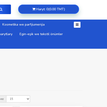
Haryt: 0(0.00 TMT)
Kosmetika we parfýumeriýa
arytlary
Egin-eşik we tekstil önümler
kez