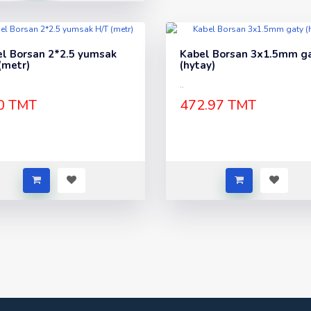
l Borsan 2*2.5 yumsak
Kabel Borsan 3x1.5mm g
(metr)
(hytay)
..
0 TMT
472.97 TMT