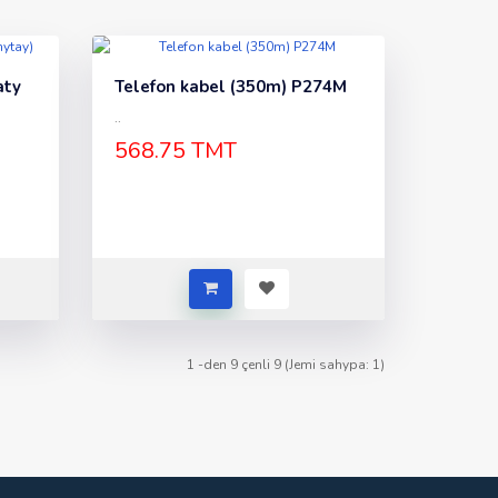
aty
Telefon kabel (350m) P274M
..
568.75 TMT
1 -den 9 çenli 9 (Jemi sahypa: 1)