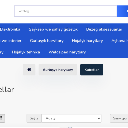
Elektronika
Şaý-sep we şahsy gözellik
Bezeg aksessuarlar
 we interier
Gurluşyk harytlary
Hojalyk harytlary
Aşhana h
ry
Hojalyk tehnika
Welosiped harytlary
Gurluşyk harytlary
Kabellar
llar
Saýla
Sany gör