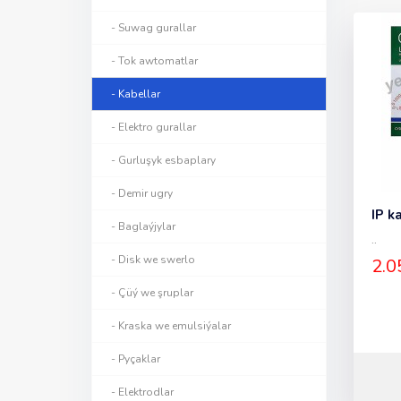
- Suwag gurallar
- Tok awtomatlar
- Kabellar
- Elektro gurallar
- Gurluşyk esbaplary
- Demir ugry
IP k
- Baglaýjylar
..
- Disk we swerlo
2.0
- Çüý we şruplar
- Kraska we emulsiýalar
- Pyçaklar
- Elektrodlar