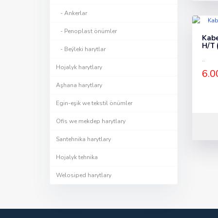
- Ankerlar
- Penoplast önümler
Kabe
H/T 
- Beýleki harytlar
..
Hojalyk harytlary
6.0
Aşhana harytlary
Egin-eşik we tekstil önümler
Ofis we mekdep harytlary
Santehnika harytlary
Hojalyk tehnika
Welosiped harytlary