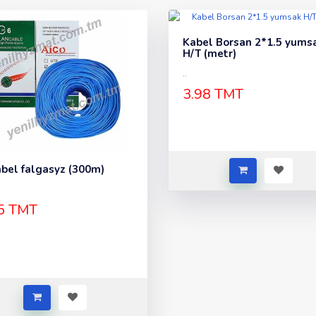
Kabel Borsan 2*1.5 yums
H/T (metr)
..
3.98 TMT
abel falgasyz (300m)
5 TMT