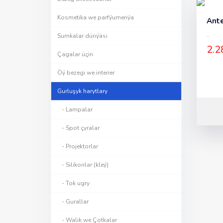
Kosmetika we parfýumeriýa
Ante
..
Sumkalar dünýäsi
2.2
Çagalar üçin
Öý bezegi we interier
Gurluşyk harytlary
- Lampalar
- Spot çyralar
- Projektorlar
- Silikonlar (kleý)
- Tok ugry
- Gurallar
- Walik we Çotkalar