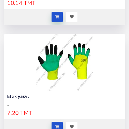
10.14 TMT
Ellik yasyl
..
7.20 TMT