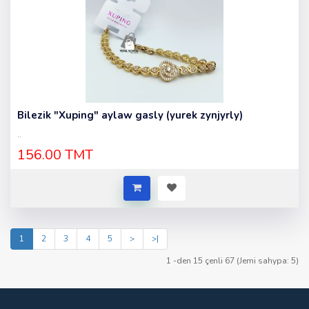
Bilezik "Xuping" aylaw gasly (yurek zynjyrly)
..
156.00 TMT
1
2
3
4
5
>
>|
1 -den 15 çenli 67 (Jemi sahypa: 5)