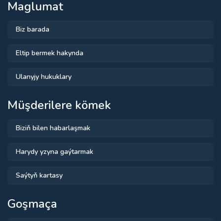
Maglumat
Biz barada
Eltip bermek hakynda
Ulanyjy hukuklary
Müşderilere kömek
Biziň bilen habarlaşmak
Harydy yzyna gaýtarmak
Saýtyň kartasy
Goşmaça