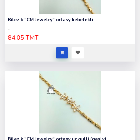
Bilezik "CM Jewelry" ortasy kebelekli
..
84.05 TMT
Bilezik "CM Jewelry" ortasy uc gulli (gasly)