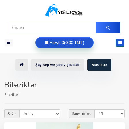
Haryt: 0(0.00 TMT)
Şaý-sep we şahsy gözellik
Bilezikler
Bilezikler
Bilezikler
Saýla
Sany görkez