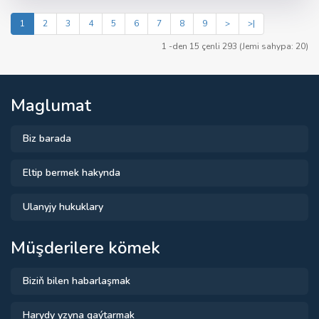
1
2
3
4
5
6
7
8
9
>
>|
1 -den 15 çenli 293 (Jemi sahypa: 20)
Maglumat
Biz barada
Eltip bermek hakynda
Ulanyjy hukuklary
Müşderilere kömek
Biziň bilen habarlaşmak
Harydy yzyna gaýtarmak