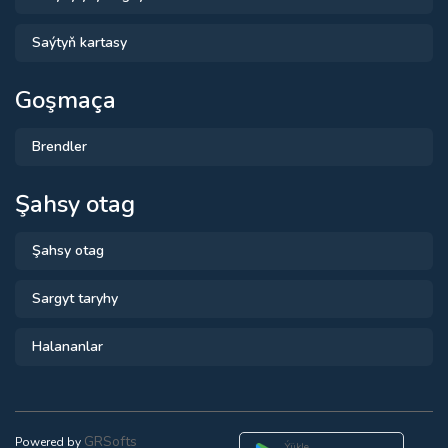
Saýtyň kartasy
Goşmaça
Brendler
Şahsy otag
Şahsy otag
Sargyt taryhy
Halananlar
GRSofts
Powered by
Ýükle