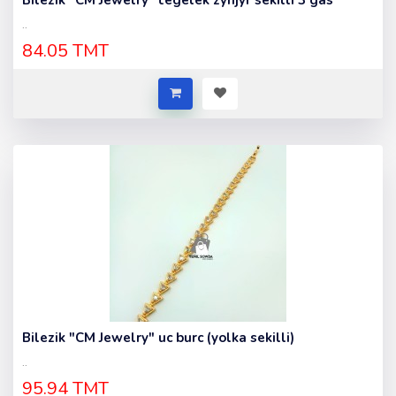
Bilezik "CM Jewelry" tegelek zynjyr sekilli 3 gas
..
84.05 TMT
Bilezik "CM Jewelry" uc burc (yolka sekilli)
..
95.94 TMT