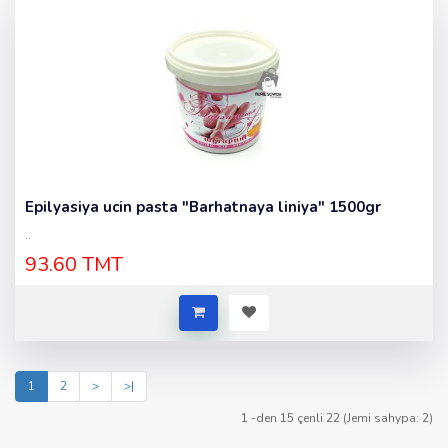
Epilyasiya ucin pasta "Barhatnaya liniya" 1500gr
..
93.60 TMT
1
2
>
>|
1 -den 15 çenli 22 (Jemi sahypa: 2)