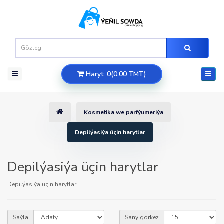
Haryt: 0(0.00 TMT)
Kosmetika we parfýumeriýa
Depilýasiýa üçin harytlar
Depilýasiýa üçin harytlar
Depilýasiýa üçin harytlar
Saýla
Sany görkez