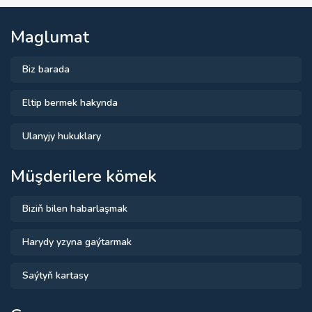
Maglumat
Biz barada
Eltip bermek hakynda
Ulanyjy hukuklary
Müşderilere kömek
Biziň bilen habarlaşmak
Harydy yzyna gaýtarmak
Saýtyň kartasy