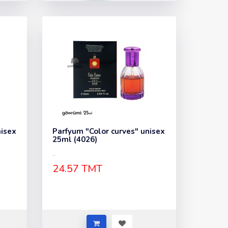
nisex
Parfyum "Color curves" unisex
25ml (4026)
..
24.57 TMT