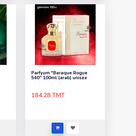
Parfyum "Baraque Rogue
540" 100ml (arab) unisex
..
184.28 TMT