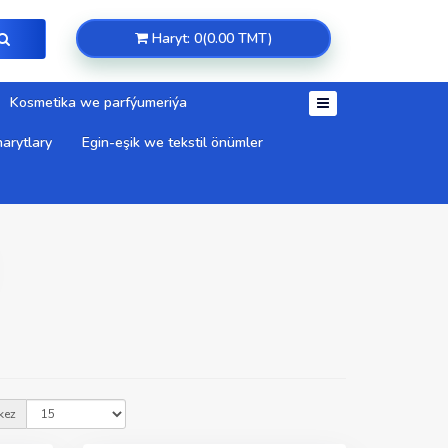
Haryt: 0(0.00 TMT)
Kosmetika we parfýumeriýa
arytlary
Egin-eşik we tekstil önümler
kez