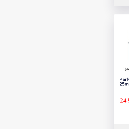
Parf
25ml
..
24.