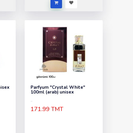
nisex
Parfyum "Crystal White"
100ml (arab) unisex
..
171.99 TMT