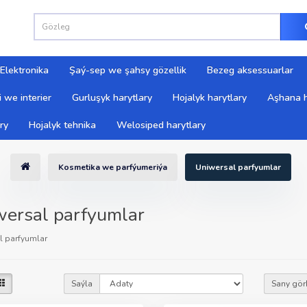
Elektronika
Şaý-sep we şahsy gözellik
Bezeg aksessuarlar
 we interier
Gurluşyk harytlary
Hojalyk harytlary
Aşhana h
ry
Hojalyk tehnika
Welosiped harytlary
Kosmetika we parfýumeriýa
Uniwersal parfyumlar
ersal parfyumlar
l parfyumlar
Saýla
Sany gör