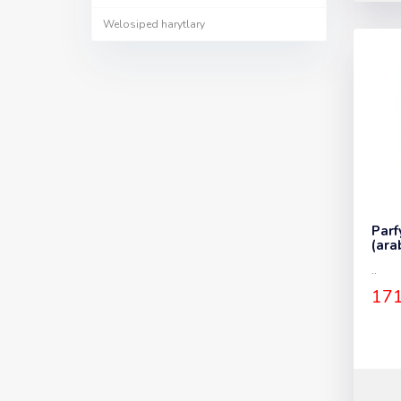
Welosiped harytlary
Parf
(ara
..
171