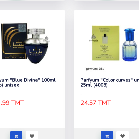
yum "Blue Divina" 100ml
Parfyum "Color curves" u
b) unisex
25ml (4008)
..
.99 TMT
24.57 TMT