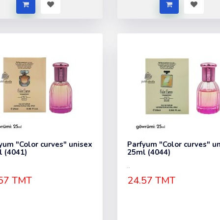
yum "Color curves" unisex
Parfyum "Color curves" u
 (4041)
25ml (4044)
..
57 TMT
24.57 TMT