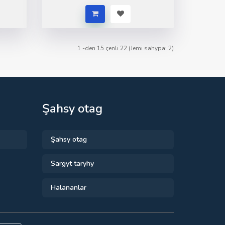
1 -den 15 çenli 22 (Jemi sahypa: 2)
Şahsy otag
Şahsy otag
Sargyt taryhy
Halananlar