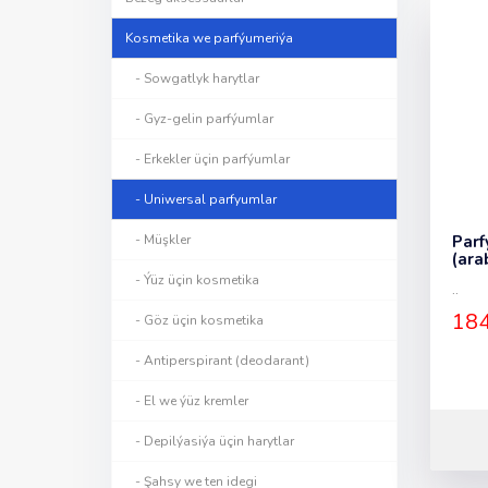
Kosmetika we parfýumeriýa
- Sowgatlyk harytlar
- Gyz-gelin parfýumlar
- Erkekler üçin parfýumlar
- Uniwersal parfyumlar
- Müşkler
Parf
(ara
- Ýüz üçin kosmetika
..
184
- Göz üçin kosmetika
- Antiperspirant (deodarant)
- El we ýüz kremler
- Depilýasiýa üçin harytlar
- Şahsy we ten idegi