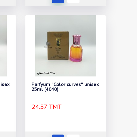
nisex
Parfyum "Color curves" unisex
25ml (4040)
..
24.57 TMT