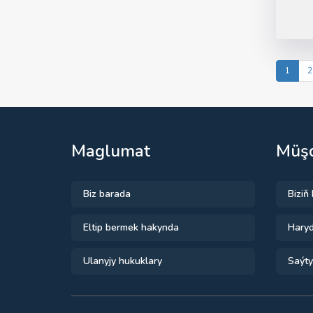
1
2
Maglumat
Müşd
Biz barada
Biziň
Eltip bermek hakynda
Haryd
Ulanyjy hukuklary
Saýty