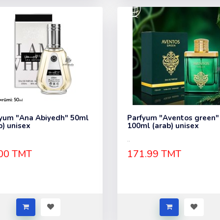
yum "Ana Abiyedh" 50ml
Parfyum "Aventos green"
b) unisex
100ml (arab) unisex
..
00 TMT
171.99 TMT