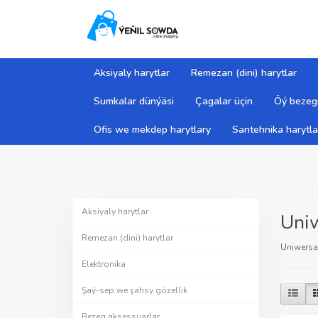
Aksiyaly harytlar
Remezan (dini) harytlar
Sumkalar dünýäsi
Çagalar üçin
Öý bezegi
Ofis we mekdep harytlary
Santehnika harytla
Aksiyaly harytlar
Uniw
Remezan (dini) harytlar
Uniwersa
Elektronika
Şaý-sep we şahsy gözellik
Bezeg aksessuarlar