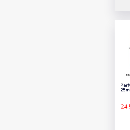
Parf
25ml
..
24.