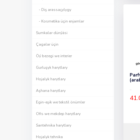
- Diş arassaçylygy
- Kosmetika üçin enjamlar
Sumkalar dünýäsi
Çagalar üçin
Öý bezegi we interier
Gurluşyk harytlary
Parf
Hojalyk harytlary
(ara
..
Aşhana harytlary
41.
Egin-eşik we tekstil önümler
Ofis we mekdep harytlary
Santehnika harytlary
Hojalyk tehnika