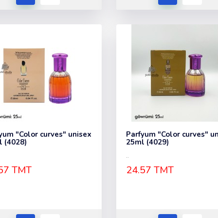
yum "Color curves" unisex
Parfyum "Color curves" u
 (4028)
25ml (4029)
..
57 TMT
24.57 TMT