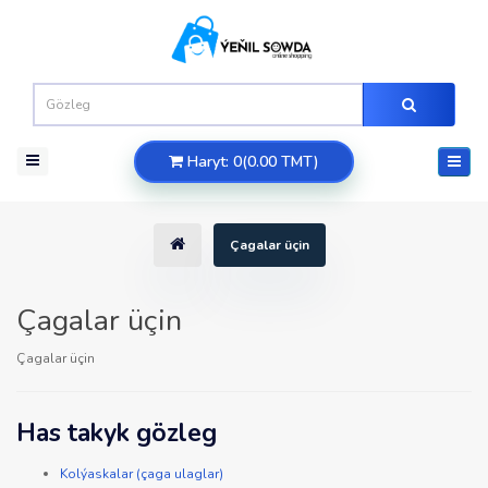
Haryt: 0(0.00 TMT)
Çagalar üçin
Çagalar üçin
Çagalar üçin
Has takyk gözleg
Kolýaskalar (çaga ulaglar)