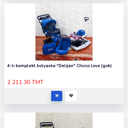
4-li komplekt kolyaska "Delijan" Chicco love (gok)
..
2 211.30 TMT