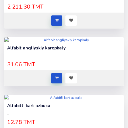
2 211.30 TMT
Alfabit angliyskiy karopkaly
..
31.06 TMT
Alfabitli kart azbuka
..
12.78 TMT