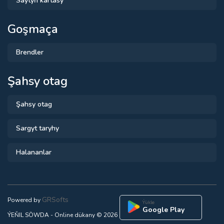
Saýtyň kartasy
Goşmaça
Brendler
Şahsy otag
Şahsy otag
Sargyt taryhy
Halananlar
GRSofts
Powered by
Ýükle
Google Play
ÝEŇIL SÖWDA - Online dükany © 2026