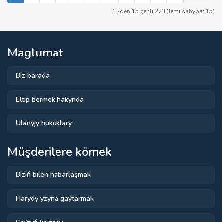
1 -den 15 çenli 223 (Jemi sahypa: 15)
Maglumat
Biz barada
Eltip bermek hakynda
Ulanyjy hukuklary
Müşderilere kömek
Biziň bilen habarlaşmak
Harydy yzyna gaýtarmak