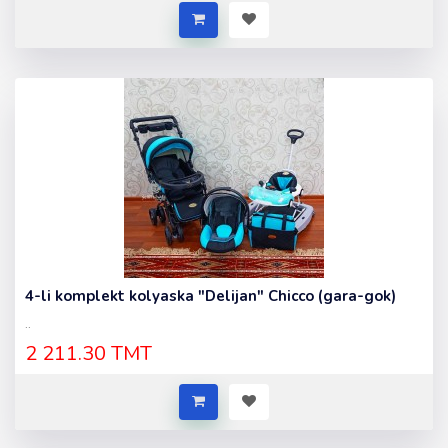
4-li komplekt kolyaska "Delijan" Chicco (gara-gok)
..
2 211.30 TMT