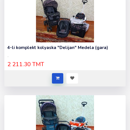
4-li komplekt kolyaska "Delijan" Medela (gara)
..
2 211.30 TMT