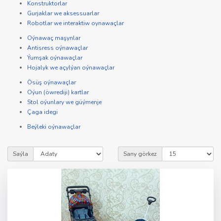
Konstruktorlar
Gurjaklar we aksessuarlar
Robotlar we interaktiw oynawaçlar
Oýnawaç maşynlar
Antisress oýnawaçlar
Ýumşak oýnawaçlar
Hojalyk we açylýan oýnawaçlar
Ösüş oýnawaçlar
Oýun (öwrediji) kartlar
Stol oýunlary we güýmenje
Çaga idegi
Beýleki oýnawaçlar
Saýla
Sany görkez