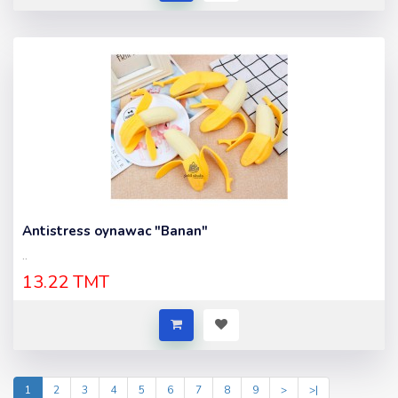
Antistress oynawac "Banan"
..
13.22 TMT
1
2
3
4
5
6
7
8
9
>
>|