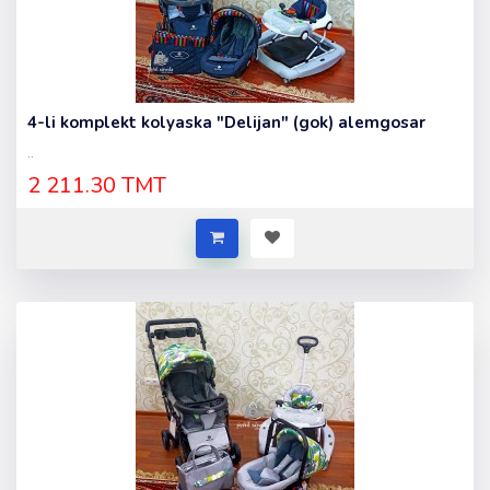
4-li komplekt kolyaska "Delijan" (gok) alemgosar
..
2 211.30 TMT