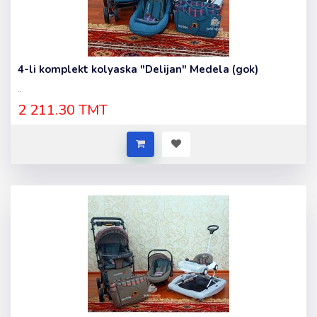
4-li komplekt kolyaska "Delijan" Medela (gok)
..
2 211.30 TMT