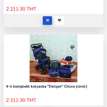
..
2 211.30 TMT
4-li komplekt kolyaska "Delijan" Chicco (cirnil)
..
2 211.30 TMT