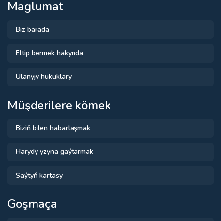
Maglumat
Biz barada
Eltip bermek hakynda
Ulanyjy hukuklary
Müşderilere kömek
Biziň bilen habarlaşmak
Harydy yzyna gaýtarmak
Saýtyň kartasy
Goşmaça