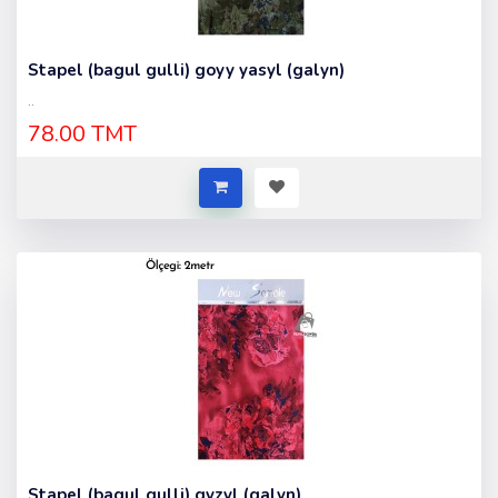
Stapel (bagul gulli) goyy yasyl (galyn)
..
78.00 TMT
Stapel (bagul gulli) gyzyl (galyn)