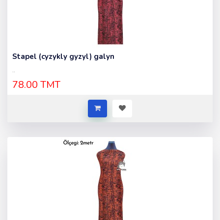
Stapel (cyzykly gyzyl) galyn
..
78.00 TMT