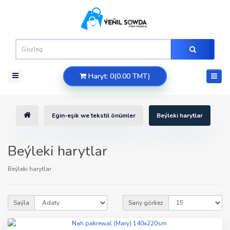
Haryt: 0(0.00 TMT)
Egin-eşik we tekstil önümler
Beýleki harytlar
Beýleki harytlar
Beýleki harytlar
Saýla
Sany görkez