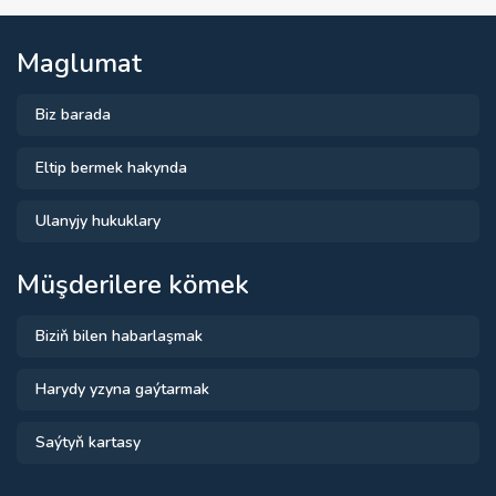
Maglumat
Biz barada
Eltip bermek hakynda
Ulanyjy hukuklary
Müşderilere kömek
Biziň bilen habarlaşmak
Harydy yzyna gaýtarmak
Saýtyň kartasy