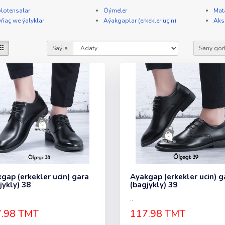
lotensalar
Öýmeler
Mat
ňaç we ýalyklar
Aýakgaplar (erkekler üçin)
Aks
Saýla
Sany gör
gap (erkekler ucin) gara
Ayakgap (erkekler ucin) g
jykly) 38
(bagjykly) 39
..
.98 TMT
117.98 TMT