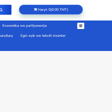
Haryt: 0(0.00 TMT)
Kosmetika we parfýumeriýa
arytlary
Egin-eşik we tekstil önümler