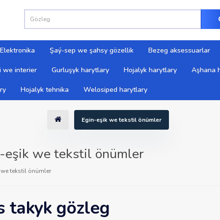
Elektronika
Şaý-sep we şahsy gözellik
Bezeg aksessuarlar
 we interier
Gurluşyk harytlary
Hojalyk harytlary
Aşhana h
ry
Hojalyk tehnika
Welosiped harytlary
Egin-eşik we tekstil önümler
-eşik we tekstil önümler
 we tekstil önümler
 takyk gözleg