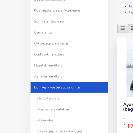
Po
Kosmetika we parfýumeriýa
Gy
Sumkalar dünýäsi
Çagalar üçin
Öý bezegi we interier
Gurluşyk harytlary
Hojalyk harytlary
Aşhana harytlary
Egin-eşik we tekstil önümler
- Polotensalar
Ayak
(bag
- Gyňaç we ýalyklar
..
- Öýmeler
117
- Aýakgaplar (erkekler üçin)