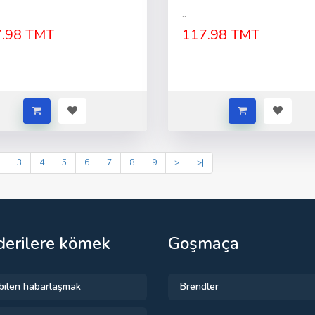
..
.98 TMT
117.98 TMT
3
4
5
6
7
8
9
>
>|
erilere kömek
Goşmaça
 bilen habarlaşmak
Brendler