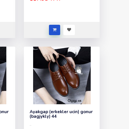
onur
Ayakgap (erkekler ucin) gonur
(bagjykly) 44
..