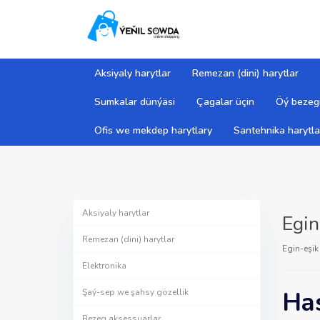
Aksiyaly harytlar
Remezan (dini) harytlar
Sumkalar dünýäsi
Çagalar üçin
Öý bezegi
Ofis we mekdep harytlary
Santehnika harytla
Aksiyaly harytlar
Egin
Remezan (dini) harytlar
Egin-eşik
Elektronika
Has
Şaý-sep we şahsy gözellik
Bezeg aksessuarlar