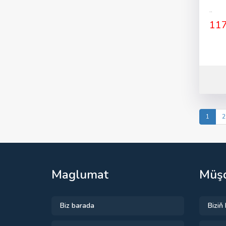
..
117
1
2
Maglumat
Müşd
Biz barada
Biziň