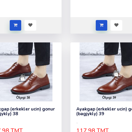
gap (erkekler ucin) gonur
Ayakgap (erkekler ucin) g
jykly) 38
(bagjykly) 39
..
.98 TMT
117.98 TMT