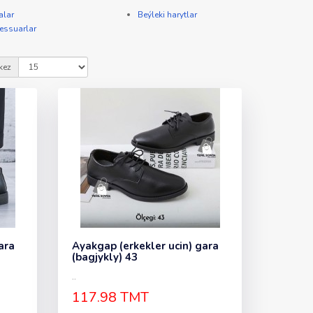
alar
Beýleki harytlar
essuarlar
kez
ara
Ayakgap (erkekler ucin) gara
(bagjykly) 43
..
117.98 TMT