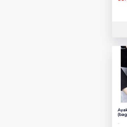
Ayak
(bag
..