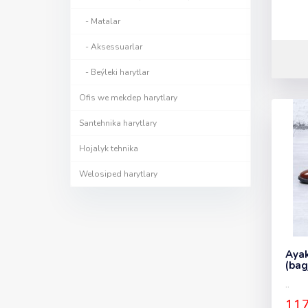
- Matalar
- Aksessuarlar
- Beýleki harytlar
Ofis we mekdep harytlary
Santehnika harytlary
Hojalyk tehnika
Welosiped harytlary
Ayak
(bag
..
117