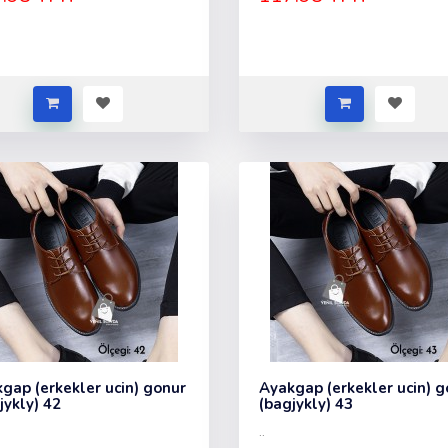
gap (erkekler ucin) gonur
Ayakgap (erkekler ucin) g
jykly) 42
(bagjykly) 43
..