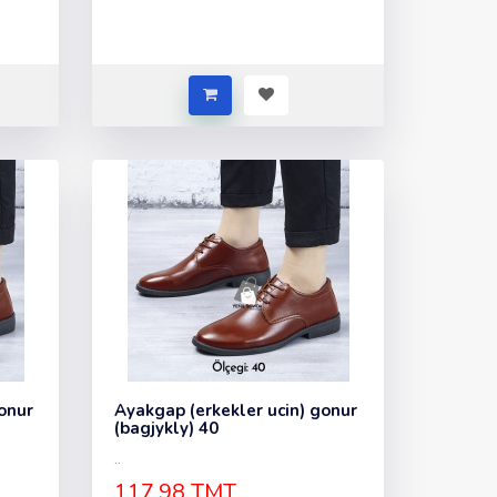
onur
Ayakgap (erkekler ucin) gonur
(bagjykly) 40
..
117.98 TMT