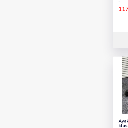
..
117
Ayak
klas