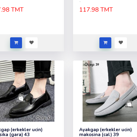
..
.98 TMT
117.98 TMT
gap (erkekler ucin)
Ayakgap (erkekler ucin)
sika (gara) 43
makosina (cal) 39