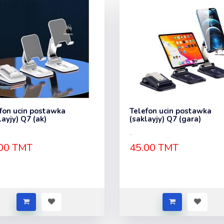
fon ucin postawka
Telefon ucin postawka
layjy) Q7 (ak)
(saklayjy) Q7 (gara)
..
00 TMT
45.00 TMT