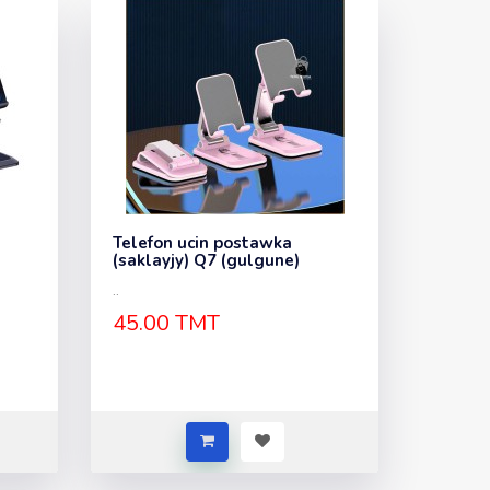
Telefon ucin postawka
(saklayjy) Q7 (gulgune)
..
45.00 TMT