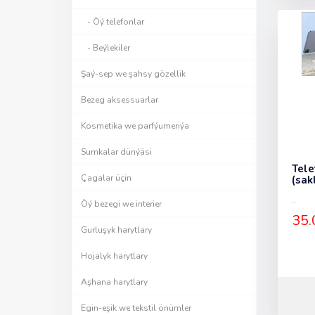
- Öý telefonlar
- Beýlekiler
Şaý-sep we şahsy gözellik
Bezeg aksessuarlar
Kosmetika we parfýumeriýa
Sumkalar dünýäsi
Tele
Çagalar üçin
(sak
..
Öý bezegi we interier
35.
Gurluşyk harytlary
Hojalyk harytlary
Aşhana harytlary
Egin-eşik we tekstil önümler