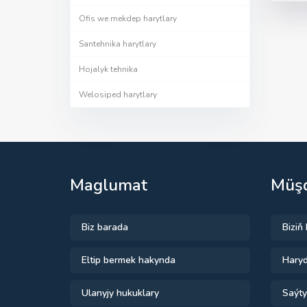
Ofis we mekdep harytlary
Santehnika harytlary
Hojalyk tehnika
Welosiped harytlary
Maglumat
Müşd
Biz barada
Biziň
Eltip bermek hakynda
Haryd
Ulanyjy hukuklary
Saýty