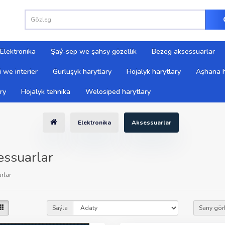
Elektronika
Şaý-sep we şahsy gözellik
Bezeg aksessuarlar
 we interier
Gurluşyk harytlary
Hojalyk harytlary
Aşhana h
ry
Hojalyk tehnika
Welosiped harytlary
Elektronika
Aksessuarlar
ssuarlar
rlar
Saýla
Sany gör