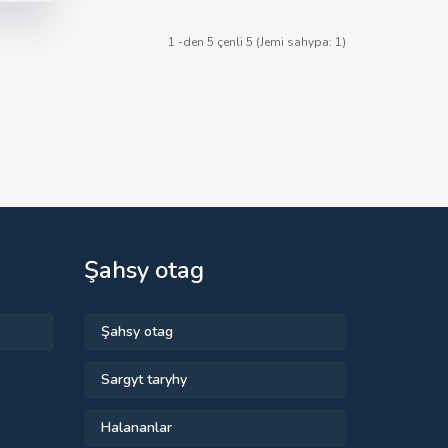
1 -den 5 çenli 5 (Jemi sahypa: 1)
Şahsy otag
Şahsy otag
Sargyt taryhy
Halananlar