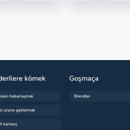
erilere kömek
Goşmaça
 bilen habarlaşmak
Brendler
y yzyna gaýtarmak
ň kartasy