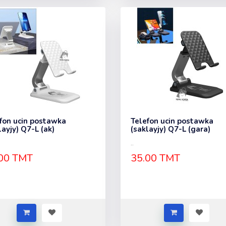
fon ucin postawka
Telefon ucin postawka
layjy) Q7-L (ak)
(saklayjy) Q7-L (gara)
..
00 TMT
35.00 TMT