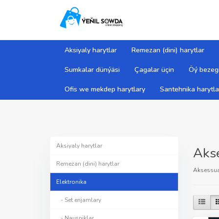
Aksiyaly harytlar
Remezan (dini) harytlar
Sumkalar dünýäsi
Çagalar üçin
Öý bezegi
Ofis we mekdep harytlary
Santehnika harytla
Aksiyaly harytlar
Akse
Remezan (dini) harytlar
Aksessua
Elektronika
- Set enjamlary
- Nauşniklar