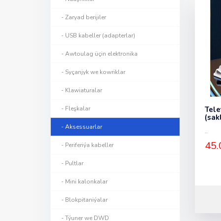
- Zaryad berijiler
- USB kabeller (adapterlar)
- Awtoulag üçin elektronika
- Syçanjyk we kowriklar
- Klawiaturalar
- Fleşkalar
Tele
(sak
- Aksessuarlar
..
45.
- Periferiýa kabeller
- Pultlar
- Mini kalonkalar
- Blokpitaniýalar
- Týuner we DWD