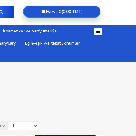
Haryt: 0(0.00 TMT)
Kosmetika we parfýumeriýa
arytlary
Egin-eşik we tekstil önümler
kez