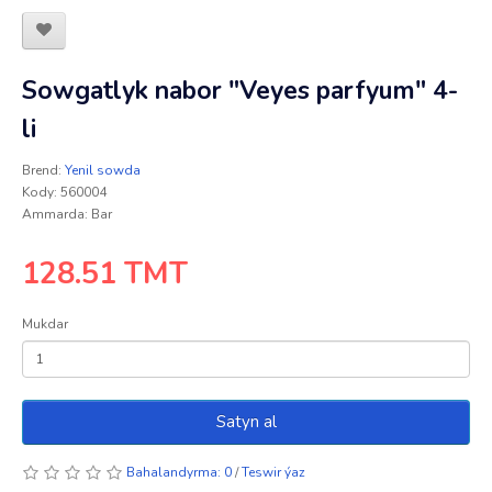
Sowgatlyk nabor "Veyes parfyum" 4-
li
Brend:
Yenil sowda
Kody: 560004
Ammarda: Bar
128.51 TMT
Mukdar
Satyn al
Bahalandyrma: 0
/
Teswir ýaz