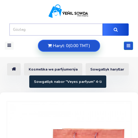
Haryt: 0(0.00 TMT)
Kosmetika we parfýumeriýa
Sowgatlyk harytlar
Sowgatlyk nabor "Veyes parfyum" 4-li