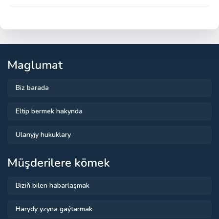
Maglumat
Biz barada
Eltip bermek hakynda
Ulanyjy hukuklary
Müşderilere kömek
Biziň bilen habarlaşmak
Harydy yzyna gaýtarmak