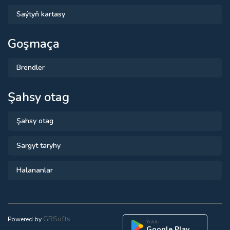
Saýtyň kartasy
Goşmaça
Brendler
Şahsy otag
Şahsy otag
Sargyt taryhy
Halananlar
GRSofts
Powered by
Ýükle
Google Play